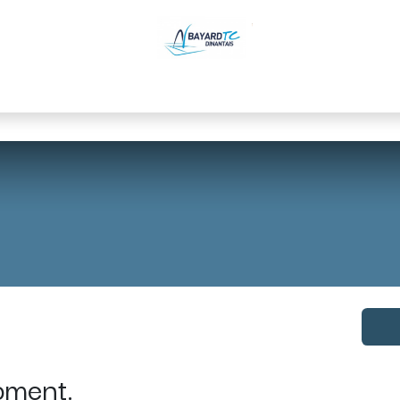
yard TC Dinantais
L'école de tennis (Mehdy Rezgui
oment.