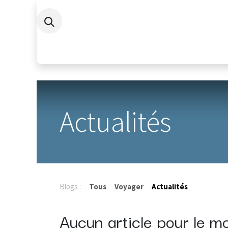
Se rendre au contenu
Ba
Actualités
Blogs :
Tous
Voyager
Actualités
Aucun article pour le m